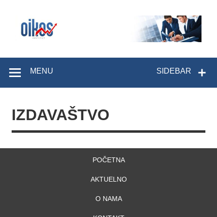
Skip
to
content
OIKOS Institut
MENU
SIDEBAR
IZDAVAŠTVO
POČETNA
AKTUELNO
O NAMA