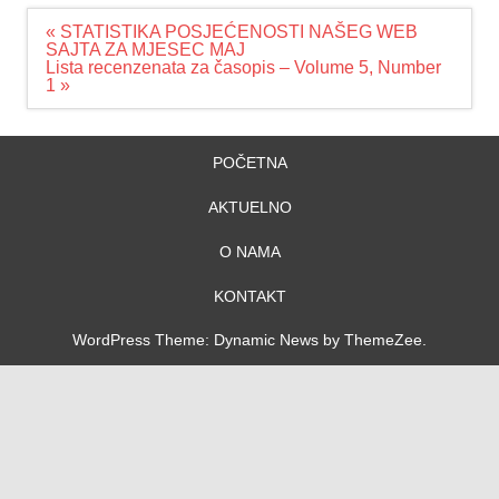
Navigacija
« STATISTIKA POSJEĆENOSTI NAŠEG WEB
članaka
SAJTA ZA MJESEC MAJ
Lista recenzenata za časopis – Volume 5, Number
1 »
POČETNA
AKTUELNO
O NAMA
KONTAKT
WordPress Theme: Dynamic News by ThemeZee.