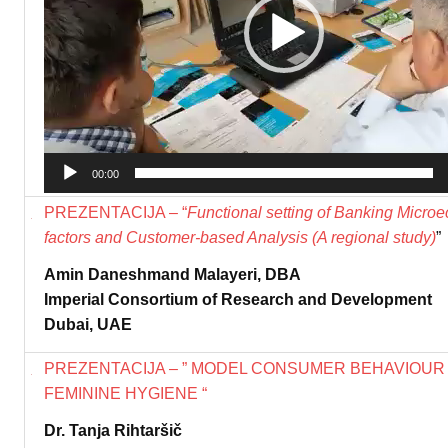
00:00
PREZENTACIJA – “
Functional setting of Banking Micro
factors and Customer-based Analysis (A regional study)
”
Amin
Daneshmand
Malayeri
, DBA
Imperial Consortium of Research and Development
Dubai, UAE
PREZENTACIJA – ”
MODEL CONSUMER BEHAVIOUR
FEMININE HYGIENE
“
Dr. Tanja Rihtaršič