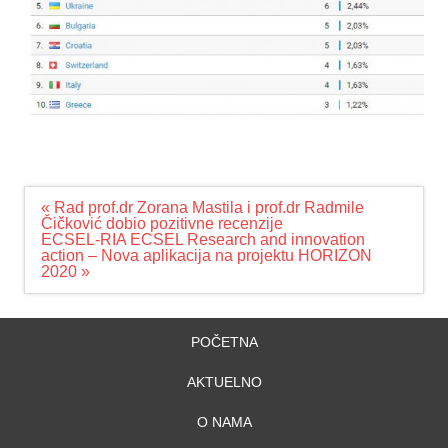
Navigacija
« Rad prof.dr Zorana Mastila i prof.dr Radmile
članaka
Čičković dobio pozitivne recenzije
ECSEL-RIA ECSEL Research and innovation
action – Nova aplikacija na projektu HORIZON
2020 »
POČETNA
AKTUELNO
O NAMA