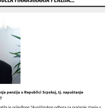
ODELA FINANSIRANJA PENZIJA…
ja penzija u Republici Srpskoj, tj. napuštanje
?
tila je prijedloge Skupštinskog odbora za praćenje stanja u