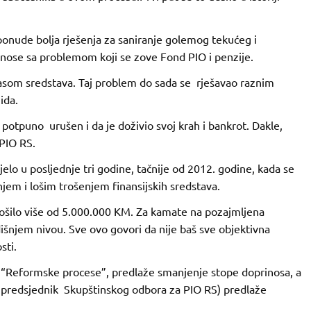
 ponude bolja rješenja za saniranje golemog tekućeg i
 nose sa problemom koji se zove Fond PIO i penzije.
asom sredstava. Taj problem do sada se rješavao raznim
ida.
potpuno urušen i da je doživio svoj krah i bankrot. Dakle,
PIO RS.
o u posljednje tri godine, tačnije od 2012. godine, kada se
jem i lošim trošenjem finansijskih sredstava.
ošilo više od 5.000.000 KM. Za kamate na pozajmljena
išnjem nivou. Sve ovo govori da nije baš sve objektivna
sti.
v. “Reformske procese”, predlaže smanjenje stope doprinosa, a
i predsjednik Skupštinskog odbora za PIO RS) predlaže