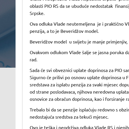
oblasti PIO RS da se ubuduće nedostatak finansi
Srpske.
Ova odluka Vlade neutemeljena je i praktično Vl
penzija, a to je Beveridžov model.
Beveridžov model u svijetu je manje primjenjiv, 
Ovakvom odlukom Vlade šalje se jasna poruka d
rad.
Sada će svi obveznici uplate doprinosa za PIO sam
Sigurno će prilivi po osnovu uplate doprinosa u F
sredstava za isplatu penzija za svaki mjesec dopu
od strane poslodavaca, njihova neredovna uplata
osnovice za obračun doprinosa, kao i forsiranje r
Trebalo bi da se penzije isplaćuju redovno s obz
nedostajuća sredstva za tekući mjesec.
Ovo je teška i neodrživa odluka Vlade RS i njenih