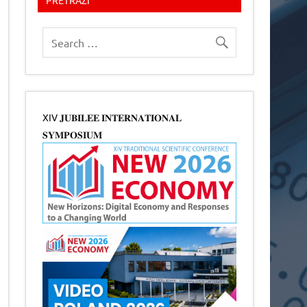
XIV 𝐉𝐔𝐁𝐈𝐋𝐄𝐄 𝐈𝐍𝐓𝐄𝐑𝐍𝐀𝐓𝐈𝐎𝐍𝐀𝐋
𝐒𝐘𝐌𝐏𝐎𝐒𝐈𝐔𝐌