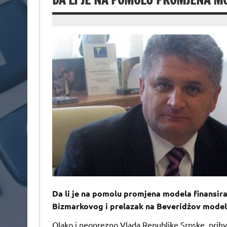
DA LI JE NA POMOLU PROMJENA M
Da li je na pomolu promjena modela finansiran
Bizmarkovog i prelazak na Beveridžov model
Olako i neoprezno Vlada Republike Srpske prihva