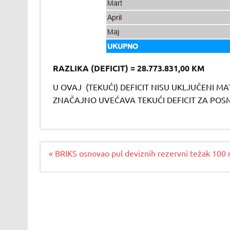
RAZLIKA (DEFICIT) = 28.773.831,00 KM
U OVAJ (TEKUĆI) DEFICIT NISU UKLJUČENI M
ZNAČAJNO UVEĆAVA TEKUĆI DEFICIT ZA POSM
Navigacija
« BRIKS osnovao pul deviznih rezervni težak 100 
članaka