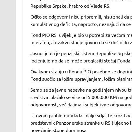
Republike Srpske, hrabro od Vlade RS.
Očito se odgovorni nisu pripremili, nisu znali da
kumulativnog deficita, naprosto, neznajući da se
Fond PIO RS uvijek je bio u potrebi za većom m
mjerama, a ovakvo stanje govori da se došlo do z
Jasno je da je penzijski sistem Republike Srpske 
ocjenjujemo da se može proglasiti stečaj Fonda 
Ovakvom stanju u Fondu PIO posebno se doprinijel
Fond suočio sa lošim upravljanjem, lošim planiran
Samo se za javne nabavke na godišnjem nivou tr
sredstva plaćalo se više od 5.000.000 KM na god
odgovornost, već da ima i subjektivne odgovorno
U ovom problemu Vlada i dalje srlja, te kroz tz
predstavnik Penzonerske stranke u RS ( ujedno 
povećanje stope doprinosa.