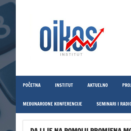
Skip
to
content
OIKOS Institut
POČETNA
INSTITUT
AKTUELNO
PRO
MEĐUNARODNE KONFERENCIJE
SEMINARI I RADI