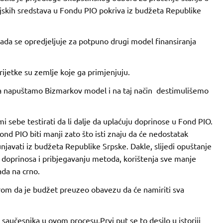
jskih sredstava u Fondu PIO pokriva iz budžeta Republike
ada se opredjeljuje za potpuno drugi model finansiranja
rijetke su zemlje koje ga primjenjuju.
a napuštamo Bizmarkov model i na taj način destimulišemo
i sebe testirati da li dalje da uplaćuju doprinose u Fond PIO.
ond PIO biti manji zato što isti znaju da će nedostatak
njavati iz budžeta Republike Srpske. Dakle, slijedi opuštanje
 doprinosa i pribjegavanju metoda, korištenja sve manje
ada na crno.
irom da je budžet preuzeo obavezu da će namiriti sva
 saučesnika u ovom procesu.Prvi put se to desilo u istoriji