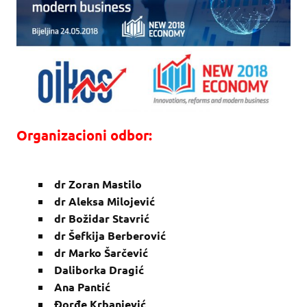
Organizacioni odbor:
dr Zoran Mastilo
dr Aleksa Milojević
dr Božidar Stavrić
dr Šefkija Berberović
dr Marko Šarčević
Daliborka Dragić
Ana Pantić
Đorđe Krbanjević