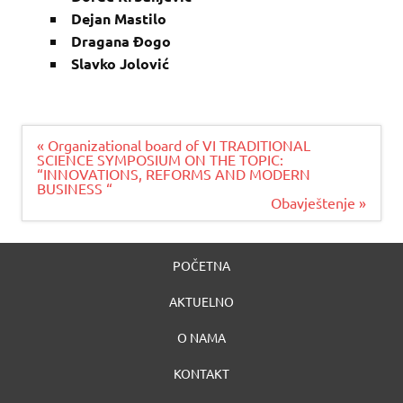
Dejan Mastilo
Dragana Đogo
Slavko Jolović
Navigacija
« Organizational board of VI TRADITIONAL
članaka
SCIENCE SYMPOSIUM ON THE TOPIC:
“INNOVATIONS, REFORMS AND MODERN
BUSINESS “
Obavještenje »
POČETNA
AKTUELNO
O NAMA
KONTAKT