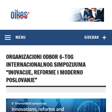
Skip
to
content
OIKOS Institut
MENU
SIDEBAR
ORGANIZACIONI ODBOR 6-TOG
INTERNACIONALNOG SIMPOZIJUMA
“INOVACIJE, REFORME I MODERNO
POSLOVANJE”