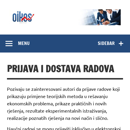
Skip
to
content
OIKOS Institut
MENU
SIDEBAR
PRIJAVA I DOSTAVA RADOVA
Pozivaju se zainteresovani autori da prijave radove koji
prikazuju primjene teorijskih metoda u rešavanju
ekonomskih problema, prikaze praktičnih i novih
rješenja, rezultate eksperimentalnih istraživanja,
realizacije poznatih rješenja na novi način i slično.
Naučni radovi se mogu prijaviti isključivo u elektronskoj