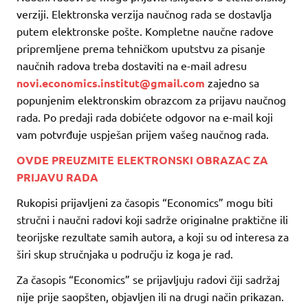
verziji. Elektronska verzija naučnog rada se dostavlja
putem elektronske pošte. Kompletne naučne radove
pripremljene prema tehničkom uputstvu za pisanje
naučnih radova treba dostaviti na e-mail adresu
novi.economics.institut@gmail.
com
zajedno sa
popunjenim elektronskim obrazcom za prijavu naučnog
rada. Po predaji rada dobićete odgovor na e-mail koji
vam potvrđuje uspješan prijem vašeg naučnog rada.
OVDE PREUZMITE ELEKTRONSKI OBRAZAC ZA
PRIJAVU RADA
Rukopisi prijavljeni za časopis “Economics” mogu biti
stručni i naučni radovi koji sadrže originalne praktične ili
teorijske rezultate samih autora, a koji su od interesa za
širi skup stručnjaka u području iz koga je rad.
Za časopis “Economics” se prijavljuju radovi čiji sadržaj
nije prije saopšten, objavljen ili na drugi način prikazan.