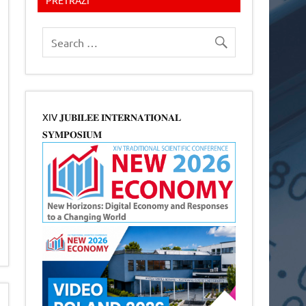
XIV 𝐉𝐔𝐁𝐈𝐋𝐄𝐄 𝐈𝐍𝐓𝐄𝐑𝐍𝐀𝐓𝐈𝐎𝐍𝐀𝐋
𝐒𝐘𝐌𝐏𝐎𝐒𝐈𝐔𝐌