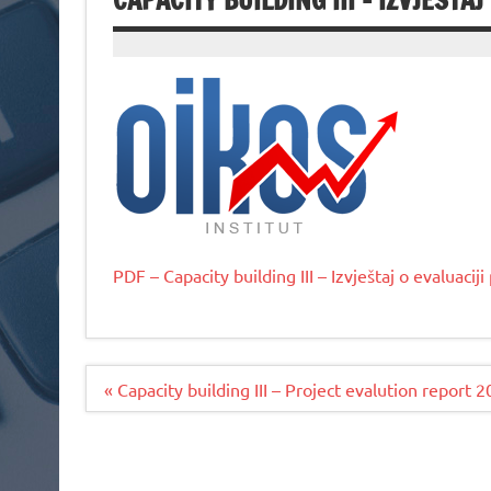
CAPACITY BUILDING III – IZVJEŠTA
PDF – Capacity building III – Izvještaj o evaluacij
Navigacija
« Capacity building III – Project evalution report 
članaka