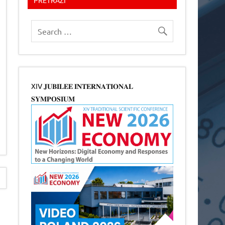
XIV 𝐉𝐔𝐁𝐈𝐋𝐄𝐄 𝐈𝐍𝐓𝐄𝐑𝐍𝐀𝐓𝐈𝐎𝐍𝐀𝐋
𝐒𝐘𝐌𝐏𝐎𝐒𝐈𝐔𝐌