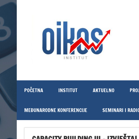
Skip
to
content
OIKOS Institut
POČETNA
INSTITUT
AKTUELNO
PRO
MEĐUNARODNE KONFERENCIJE
SEMINARI I RADI