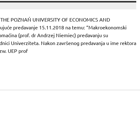
 poziv THE POZNAŃ UNIVERSITY OF ECONOMICS AND
tujuće predavanje 15.11.2018 na temu: “Makroekonomski
omaćina (prof. dr Andrzej Niemiec) predavanju su
radnici Univerziteta. Nakon završenog predavanja u ime rektora
 zw. UEP prof