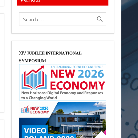
XIV 𝐉𝐔𝐁𝐈𝐋𝐄𝐄 𝐈𝐍𝐓𝐄𝐑𝐍𝐀𝐓𝐈𝐎𝐍𝐀𝐋
𝐒𝐘𝐌𝐏𝐎𝐒𝐈𝐔𝐌