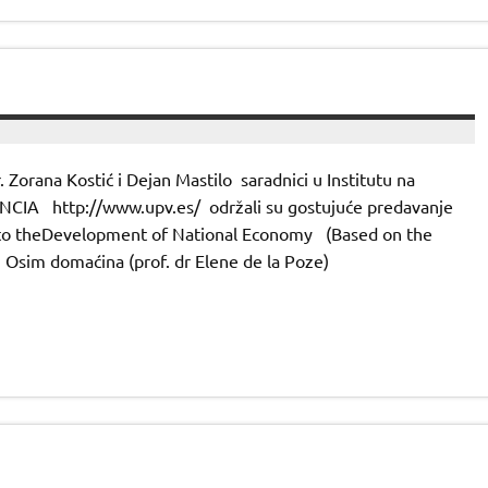
r. Zorana Kostić i Dejan Mastilo saradnici u Institutu na
IA http://www.upv.es/ održali su gostujuće predavanje
nto theDevelopment of National Economy (Based on the
 Osim domaćina (prof. dr Elene de la Poze)