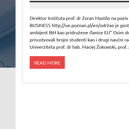
Direktor Instituta prof. dr Zoran Mastilo na
BUSINESS http://ue.poznan.pl/en/održao je gos
ambijent BiH kao pridružene članice EU” Osim d
prisustvovali brojni studenti kao i drugi naučni 
Univerziteta prof. dr hab. Maciej Žukowski, prof.
READ MORE