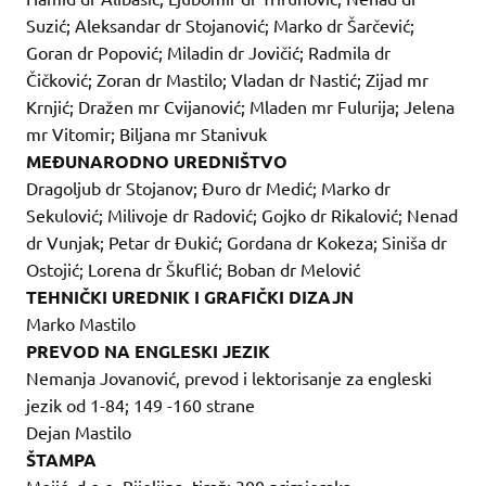
Suzić; Aleksandar dr Stojanović; Marko dr Šarčević;
Goran dr Popović; Miladin dr Jovičić; Radmila dr
Čičković; Zoran dr Mastilo; Vladan dr Nastić; Zijad mr
Krnjić; Dražen mr Cvijanović; Mladen mr Fulurija; Jelena
mr Vitomir; Biljana mr Stanivuk
MEĐUNARODNO UREDNIŠTVO
Dragoljub dr Stojanov; Đuro dr Medić; Marko dr
Sekulović; Milivoje dr Radović; Gojko dr Rikalović; Nenad
dr Vunjak; Petar dr Đukić; Gordana dr Kokeza; Siniša dr
Ostojić; Lorena dr Škuflić; Boban dr Melović
TEHNIČKI UREDNIK I GRAFIČKI DIZAJN
Marko Mastilo
PREVOD NA ENGLESKI JEZIK
Nemanja Jovanović, prevod i lektorisanje za engleski
jezik od 1-84; 149 -160 strane
Dejan Mastilo
ŠTAMPA