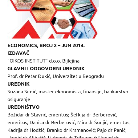
ECONOMICS, BROJ 2 – JUN 2014.
IZDAVAČ
“OIKOS INSTITUT” d.o.o. Bijlejina
GLAVNI I ODGOVORNI UREDNIK
Prof. dr Petar Đukić, Univerzitet u Beogradu
UREDNIK
Suzana Simić, master ekonomista, finansije, bankarstvo i
osiguranje
UREDNIŠTVO
Božidar dr Stavrić, emeritus; Šefkija dr Berberović,
emeritus; Danica dr Berberović; Mira dr Šunjić, emeritus;
Kadrija dr Hodžić; Branko dr Krsmanović; Pajo dr Panić;
Hamid dr Alibašić; Ljubomir dr Trifunović; Nenad dr