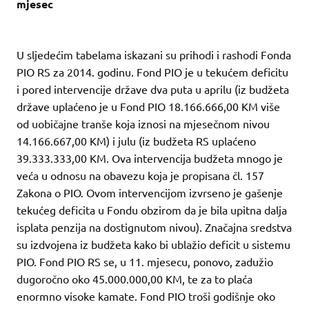
mjesec
U sljedećim tabelama iskazani su prihodi i rashodi Fonda
PIO RS za 2014. godinu. Fond PIO je u tekućem deficitu
i pored intervencije države dva puta u aprilu (iz budžeta
države uplaćeno je u Fond PIO 18.166.666,00 KM više
od uobičajne tranše koja iznosi na mjesečnom nivou
14.166.667,00 KM) i julu (iz budžeta RS uplaćeno
39.333.333,00 KM. Ova intervencija budžeta mnogo je
veća u odnosu na obavezu koja je propisana čl. 157
Zakona o PIO. Ovom intervencijom izvrseno je gašenje
tekućeg deficita u Fondu obzirom da je bila upitna dalja
isplata penzija na dostignutom nivou). Značajna sredstva
su izdvojena iz budžeta kako bi ublažio deficit u sistemu
PIO. Fond PIO RS se, u 11. mjesecu, ponovo, zadužio
dugoročno oko 45.000.000,00 KM, te za to plaća
enormno visoke kamate. Fond PIO troši godišnje oko