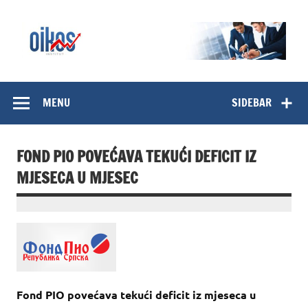
Skip
to
content
OIKOS Institut
MENU
SIDEBAR
FOND PIO POVEĆAVA TEKUĆI DEFICIT IZ
MJESECA U MJESEC
Fond PIO povećava tekući deficit iz mjeseca u