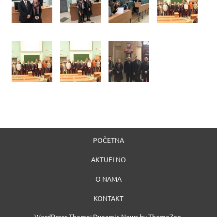
POČETNA
AKTUELNO
O NAMA
KONTAKT
WordPress Theme: Dynamic News by ThemeZee.