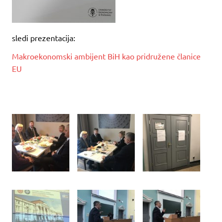
sledi prezentacija:
Makroekonomski ambijent BiH kao pridružene članice
EU