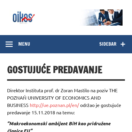
Skip
to
content
OIKOS Institut
MENU
SIDEBAR
GOSTUJUĆE PREDAVANJE
Direktor Instituta prof. dr Zoran Mastilo na poziv THE
POZNAŃ UNIVERSITY OF ECONOMICS AND
BUSINESS
http://ue.poznan.pl/en/
održao je gostujuće
predavanje 15.11.2018 na temu:
“Makroekonomski ambijent BiH kao pridružene
članice EU”