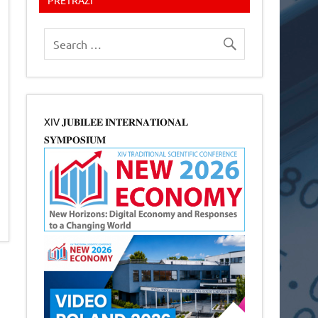
XIV 𝐉𝐔𝐁𝐈𝐋𝐄𝐄 𝐈𝐍𝐓𝐄𝐑𝐍𝐀𝐓𝐈𝐎𝐍𝐀𝐋
𝐒𝐘𝐌𝐏𝐎𝐒𝐈𝐔𝐌