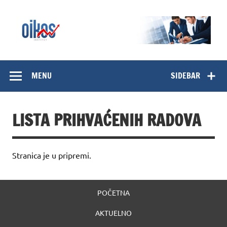
Skip
to
content
OIKOS Institut
MENU
SIDEBAR
LISTA PRIHVAĆENIH RADOVA
Stranica je u pripremi.
POČETNA
AKTUELNO