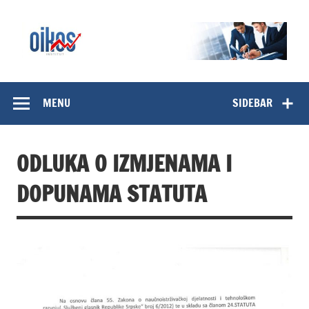
Skip
to
content
OIKOS Institut
MENU
SIDEBAR
ODLUKA O IZMJENAMA I
DOPUNAMA STATUTA