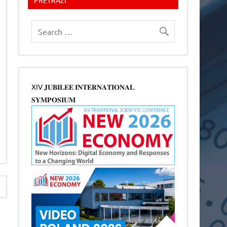
XIV 𝐉𝐔𝐁𝐈𝐋𝐄𝐄 𝐈𝐍𝐓𝐄𝐑𝐍𝐀𝐓𝐈𝐎𝐍𝐀𝐋
𝐒𝐘𝐌𝐏𝐎𝐒𝐈𝐔𝐌