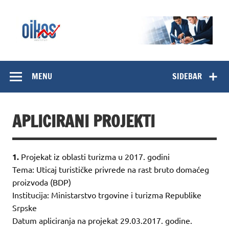
Skip
to
content
OIKOS Institut
MENU
SIDEBAR
APLICIRANI PROJEKTI
1.
Projekat iz oblasti turizma u 2017. godini
Tema: Uticaj turističke privrede na rast bruto domaćeg
proizvoda (BDP)
Institucija: Ministarstvo trgovine i turizma Republike
Srpske
Datum apliciranja na projekat 29.03.2017. godine.