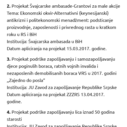
2.
Projekat Švajcarske ambasade-Grantovi za male akcije
Tema: Ekonomski okvir-Alternativni (keynesijanski)
antikrizni i politekonomski menadžment: podsticanje
proizvodnje, zaposlenosti i privrednog rasta u kratkom
roku u RS i BiH
Institucija: Švajcarska ambasada u BiH
Datum apliciranja na projekat 15.03.2017. godine.
3.
Projekat podrške zapošljavanju i samozapošljavanju
djece poginulih boraca, ratnih vojnih invalida i
nezaposlenih demobilisanih boraca VRS u 2017. godini
,,Zajedno do posla“
Institucija: JU Zavod za zapošljavanje Republike Srpske
Datum apliciranja na projekat ZZZRS 13.04.2017.
godine.
4.
Projekat podrške zapošljavanju lica iznad 50 godina
starosti
Institucija: JU Zavod za zapošljavanje Republike Srpske