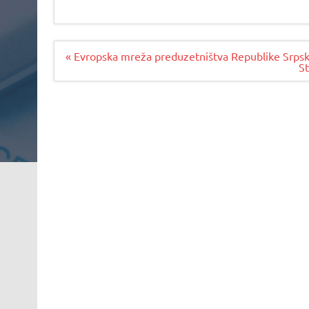
Navigacija
« Evropska mreža preduzetništva Republike Srpske-
članaka
S