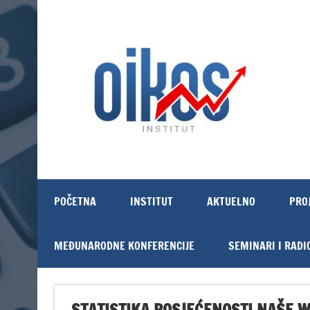
Skip
to
content
OIKOS Institut
POČETNA
INSTITUT
AKTUELNO
PRO
MEĐUNARODNE KONFERENCIJE
SEMINARI I RADI