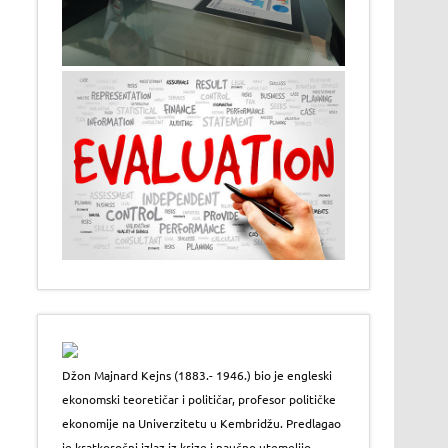
Džon Majnard Kejns (1883.- 1946.) bio je engleski
ekonomski teoretičar i političar, profesor političke
ekonomije na Univerzitetu u Kembridžu. Predlagao
je kratkoročni izlaz iz krize i naučno utemeljio