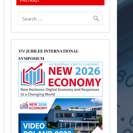
XIV 𝐉𝐔𝐁𝐈𝐋𝐄𝐄 𝐈𝐍𝐓𝐄𝐑𝐍𝐀𝐓𝐈𝐎𝐍𝐀𝐋
𝐒𝐘𝐌𝐏𝐎𝐒𝐈𝐔𝐌