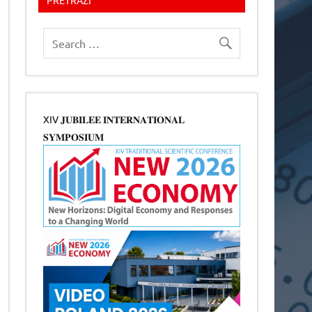
XIV 𝐉𝐔𝐁𝐈𝐋𝐄𝐄 𝐈𝐍𝐓𝐄𝐑𝐍𝐀𝐓𝐈𝐎𝐍𝐀𝐋
𝐒𝐘𝐌𝐏𝐎𝐒𝐈𝐔𝐌