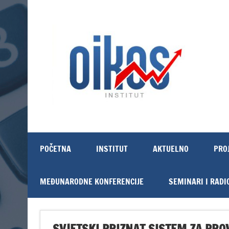
Skip
to
content
OIKOS Institut
POČETNA
INSTITUT
AKTUELNO
PRO
MEĐUNARODNE KONFERENCIJE
SEMINARI I RADI