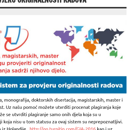
VJERU ORIGINALNOSTI RADOVA
a, monografija, doktorskih disertacija, magistarskih, master i
st. Uz našu pomoć možete utvrditi procenat plagiranja koje
e se utvrditi plagiranje samo onih djela koja su u
i koja nisu u tom statusu za ovaj sistem su neprepoznatljivi.
m iz Holandije,
http://go.turnitin.com/GIA-
2016
kao i uz