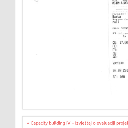
Navigacija
« Capacity building IV – Izvještaj o evaluaciji proj
članaka