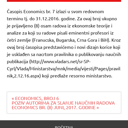
Časopis Economics br. 7 izlazi u svom redovnom
terminu tj. do 31.12.2016. godine. Za ovaj broj ukupno
je prijavljeno (8) osam radova iz ekonomske teorije i
analize za koji su radove pisali eminentni profesori iz
četri zemlje (Franucska, Bugarska, Crna Gora i BiH). Kroz
ovaj broj časopisa predstavićemo i novi dizajn korice koji
je usklađen sa nacrtom pravilnika o publikovanju naučnih
publikacija (http://www.vladars.net/sr-SP-
Cyrl/Vlada/Ministarstva/mnk/media/vijesti/Pages/pravil
nik,2.12.16.aspx) koji predlaže resorno ministarstvo.
Navigacija
« ECONOMICS, BROJ 6
članaka
POZIV AUTORIMA ZA SLANJE NAUČNIH RADOVA
ECONOMICS BR. (8) JUNI, 2017. GODINE »
POČETNA