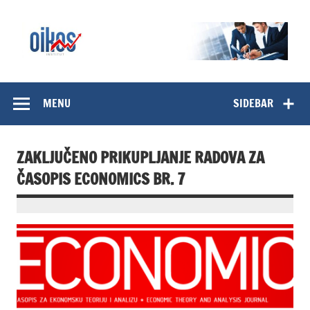
Skip
to
content
OIKOS Institut
MENU
SIDEBAR
ZAKLJUČENO PRIKUPLJANJE RADOVA ZA
ČASOPIS ECONOMICS BR. 7