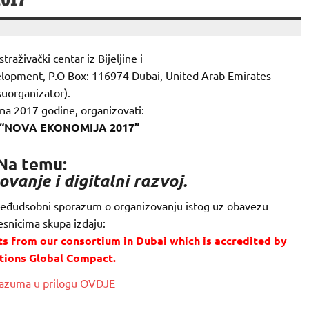
2017”
straživački centar iz Bijeljine i
elopment, P.O Box: 116974 Dubai, United Arab Emirates
suorganizator).
na 2017 godine, organizovati:
p “NOVA EKONOMIJA 2017”
Na temu:
vanje i digitalni razvoj.
u međudsobni sporazum o organizovanju istog uz obavezu
esnicima skupa izdaju:
nts from our consortium in Dubai which is accredited by
tions Global Compact.
razuma u prilogu OVDJE