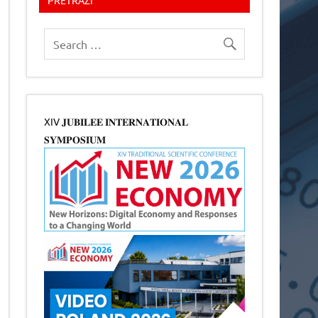
XIV 𝐉𝐔𝐁𝐈𝐋𝐄𝐄 𝐈𝐍𝐓𝐄𝐑𝐍𝐀𝐓𝐈𝐎𝐍𝐀𝐋
𝐒𝐘𝐌𝐏𝐎𝐒𝐈𝐔𝐌