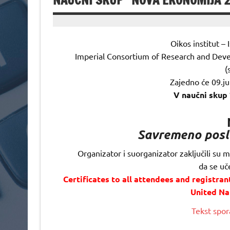
NAUČNI SKUP “NOVA EKONOMIJA 
Oikos institut – I
Imperial Consortium of Research and Dev
(
Zajedno će 09.ju
V naučni sku
Savremeno poslo
Organizator i suorganizator zaključili s
da se uč
Certificates to all attendees and registra
United Na
Tekst spo