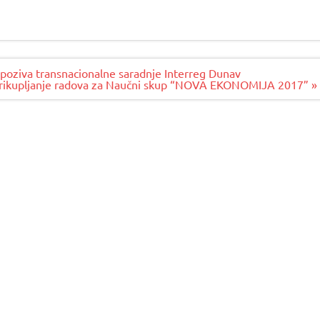
g poziva transnacionalne saradnje Interreg Dunav
 prikupljanje radova za Naučni skup “NOVA EKONOMIJA 2017” »