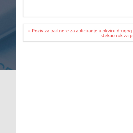
Navigacija
« Poziv za partnere za apliciranje u okviru drugo
članaka
Istekao rok za