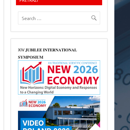
XIV 𝐉𝐔𝐁𝐈𝐋𝐄𝐄 𝐈𝐍𝐓𝐄𝐑𝐍𝐀𝐓𝐈𝐎𝐍𝐀𝐋
𝐒𝐘𝐌𝐏𝐎𝐒𝐈𝐔𝐌