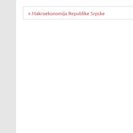
Navigacija
« Makroekonomija Republike Srpske
članaka