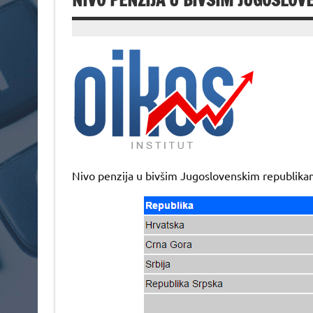
NIVO PENZIJA U BIVŠIM JUGOSLO
Nivo penzija u bivšim Jugoslovenskim republik