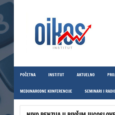
Skip
to
content
OIKOS Institut
POČETNA
INSTITUT
AKTUELNO
PRO
MEĐUNARODNE KONFERENCIJE
SEMINARI I RADI