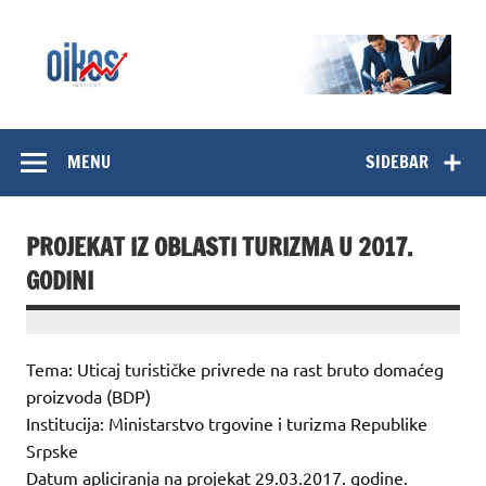
Skip
to
content
OIKOS Institut
MENU
SIDEBAR
PROJEKAT IZ OBLASTI TURIZMA U 2017.
GODINI
Tema: Uticaj turističke privrede na rast bruto domaćeg
proizvoda (BDP)
Institucija: Ministarstvo trgovine i turizma Republike
Srpske
Datum apliciranja na projekat 29.03.2017. godine.