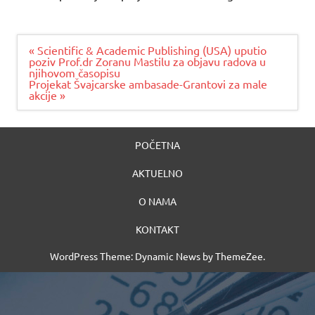
Navigacija
« Scientific & Academic Publishing (USA) uputio
članaka
poziv Prof.dr Zoranu Mastilu za objavu radova u
njihovom časopisu
Projekat Švajcarske ambasade-Grantovi za male
akcije »
POČETNA
AKTUELNO
O NAMA
KONTAKT
WordPress Theme: Dynamic News by ThemeZee.