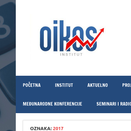
Skip
to
content
OIKOS Institut
POČETNA
INSTITUT
AKTUELNO
PRO
MEĐUNARODNE KONFERENCIJE
SEMINARI I RADI
OZNAKA:
2017