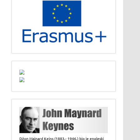
Džon Majnard Kejns (1883.- 1946.) bio je engleski