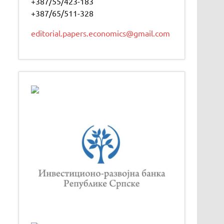
+387/55/423-183
+387/65/511-328
editorial.papers.economics@gmail.com