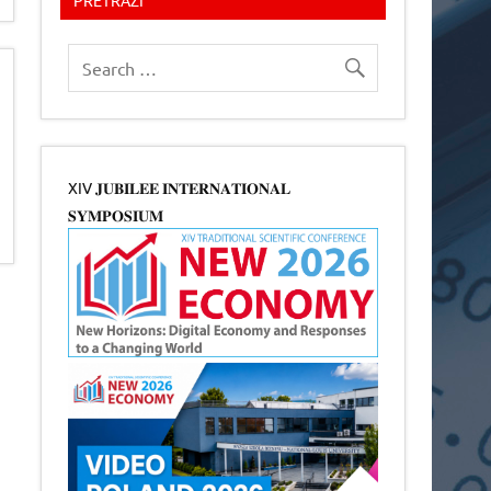
XIV 𝐉𝐔𝐁𝐈𝐋𝐄𝐄 𝐈𝐍𝐓𝐄𝐑𝐍𝐀𝐓𝐈𝐎𝐍𝐀𝐋
𝐒𝐘𝐌𝐏𝐎𝐒𝐈𝐔𝐌