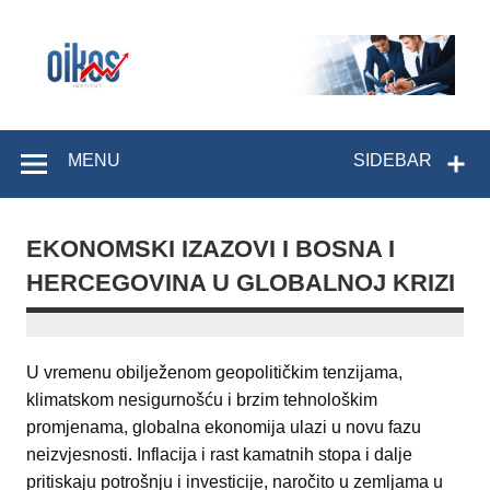
Skip
to
content
OIKOS Institut
MENU
SIDEBAR
EKONOMSKI IZAZOVI I BOSNA I
HERCEGOVINA U GLOBALNOJ KRIZI
U vremenu obilježenom geopolitičkim tenzijama,
klimatskom nesigurnošću i brzim tehnološkim
promjenama, globalna ekonomija ulazi u novu fazu
neizvjesnosti. Inflacija i rast kamatnih stopa i dalje
pritiskaju potrošnju i investicije, naročito u zemljama u