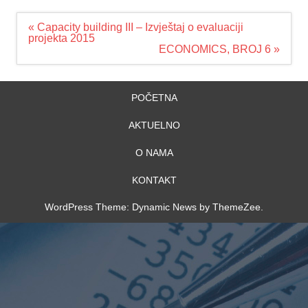
Navigacija
« Capacity building III – Izvještaj o evaluaciji
članaka
projekta 2015
ECONOMICS, BROJ 6 »
POČETNA
AKTUELNO
O NAMA
KONTAKT
WordPress Theme: Dynamic News by ThemeZee.