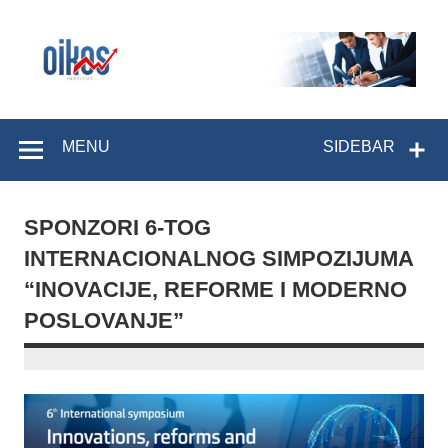
Skip
to
content
OIKOS Institut
MENU
SIDEBAR
SPONZORI 6-TOG
INTERNACIONALNOG SIMPOZIJUMA
“INOVACIJE, REFORME I MODERNO
POSLOVANJE”