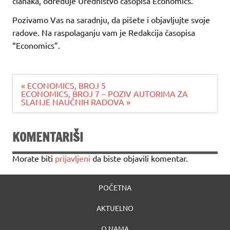
članaka, određuje Uredništvo časopisa Economics.
Pozivamo Vas na saradnju, da pišete i objavljujte svoje
radove. Na raspolaganju vam je Redakcija časopisa
“Economics”.
Navigacija
« ECONOMICS, BROJ 5
članaka
ECONOMICS, BROJ 7 – POZIV AUTORIMA ZA
SLANJE NAUČNIH RADOVA »
KOMENTARIŠI
Morate biti
prijavljeni
da biste objavili komentar.
POČETNA
AKTUELNO
O NAMA