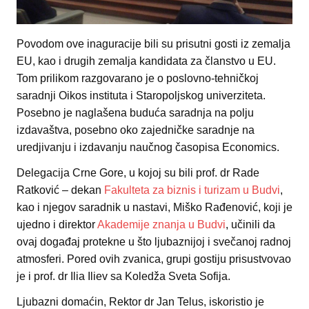
Povodom ove inaguracije bili su prisutni gosti iz zemalja
EU, kao i drugih zemalja kandidata za članstvo u EU.
Tom prilikom razgovarano je o poslovno-tehničkoj
saradnji Oikos instituta i Staropoljskog univerziteta.
Posebno je naglašena buduća saradnja na polju
izdavaštva, posebno oko zajedničke saradnje na
uredjivanju i izdavanju naučnog časopisa Economics.
Delegacija Crne Gore, u kojoj su bili prof. dr Rade
Ratković – dekan
Fakulteta za biznis i turizam u Budvi
,
kao i njegov saradnik u nastavi, Miško Rađenović, koji je
ujedno i direktor
Akademije znanja u Budvi
, učinili da
ovaj događaj protekne u što ljubaznijoj i svečanoj radnoj
atmosferi. Pored ovih zvanica, grupi gostiju prisustvovao
je i prof. dr Ilia Iliev sa Koledža Sveta Sofija.
Ljubazni domaćin, Rektor dr Jan Telus, iskoristio je