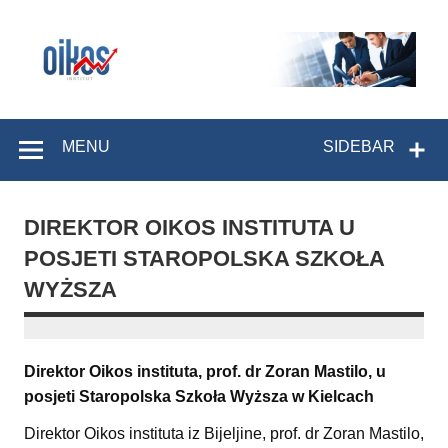
Skip
to
content
OIKOS Institut
MENU
SIDEBAR
DIREKTOR OIKOS INSTITUTA U
POSJETI STAROPOLSKA SZKOŁA
WYŻSZA
Direktor Oikos instituta, prof. dr Zoran Mastilo, u
posjeti Staropolska Szkoła Wyższa w Kielcach
Direktor Oikos instituta iz Bijeljine, prof. dr Zoran Mastilo,