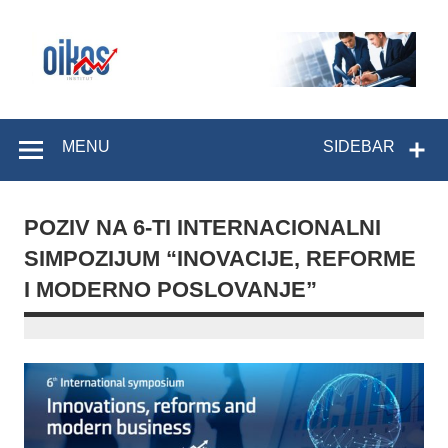
Skip
to
content
OIKOS Institut
MENU
SIDEBAR
POZIV NA 6-TI INTERNACIONALNI
SIMPOZIJUM “INOVACIJE, REFORME
I MODERNO POSLOVANJE”