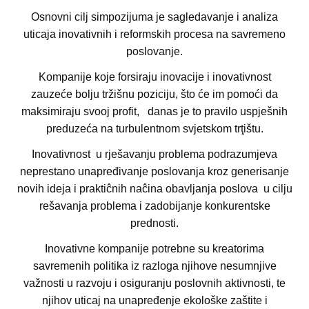
Osnovni cilj simpozijuma je sagledavanje i analiza
uticaja inovativnih i reformskih procesa na savremeno
poslovanje.
Kompanije koje forsiraju inovacije i inovativnost
zauzeće bolju tržišnu poziciju, što će im pomoći da
maksimiraju svooj profit, danas je to pravilo uspješnih
preduzeća na turbulentnom svjetskom trţištu.
Inovativnost u rješavanju problema podrazumjeva
neprestano unapređivanje poslovanja kroz generisanje
novih ideja i praktiĉnih naĉina obavljanja poslova u cilju
rešavanja problema i zadobijanje konkurentske
prednosti.
Inovativne kompanije potrebne su kreatorima
savremenih politika iz razloga njihove nesumnjive
važnosti u razvoju i osiguranju poslovnih aktivnosti, te
njihov uticaj na unapređenje ekološke zaštite i