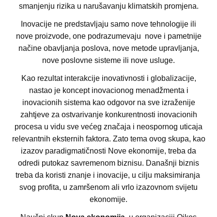
smanjenju rizika u narušavanju klimatskih promjena.
Inovacije ne predstavljaju samo nove tehnologije ili
nove proizvode, one podrazumevaju nove i pametnije
načine obavljanja poslova, nove metode upravljanja,
nove poslovne sisteme ili nove usluge.
Kao rezultat interakcije inovativnosti i globalizacije,
nastao je koncept inovacionog menadžmenta i
inovacionih sistema kao odgovor na sve izraženije
zahtjeve za ostvarivanje konkurentnosti inovacionih
procesa u vidu sve većeg značaja i neospornog uticaja
relevantnih eksternih faktora. Zato tema ovog skupa, kao
izazov paradigmatičnosti Nove ekonomije, treba da
odredi putokaz savremenom biznisu. Današnji biznis
treba da koristi znanje i inovacije, u cilju maksimiranja
svog profita, u zamršenom ali vrlo izazovnom svijetu
ekonomije.