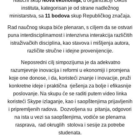
Naučni skup
Nova ekonomija,
u organizaciji Oikos
instituta, kategorisan je od strane nadležnog
ministarstva, sa
11 bodova
skup Republičkog značaja.
Rad naučnog skupa biće plenaran, s ciljem da se ostvari
puna interdisciplinarnost i intenzivna interakcija različitih
istraživačkih disciplina, kao stavova i mišljenja autora,
različite stručne i idejne provenijencije.
Neposredni cilj simpozijuma je da adekvatno
razumjevnje inovacija i reformi u ekonomiji i promjena
koje one donose, i da, koristeći znanje i inovacije, pruži
konkretne ideje i praktična rješenja za bolje i efikasnije
poslovanje. Na skupu će se raditi putem video linka
koristeći Skype izlaganje, kao i saopštenjima prijavljenih
i pripremljenih radova. Dozvoljena su pitanja, odgovori
na ista u vezi sa saopštenjima, vodiće se plenarna
rasprava, rad okruglih stolova i sesije za potrebe
studenata.