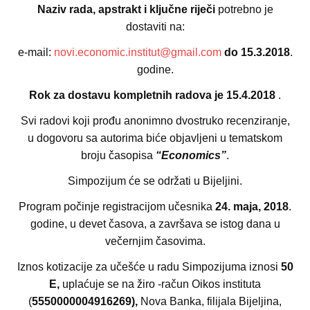
Naziv rada, apstrakt i ključne riječi
potrebno je
dostaviti na:
e-mail:
novi.economic.institut@gmail.com
do 15.3.2018
.
godine.
Rok za dostavu kompletnih radova je
15.4.2018
.
Svi radovi koji prođu anonimno dvostruko recenziranje,
u dogovoru sa autorima biće objavljeni u tematskom
broju časopisa
“Economics”
.
Simpozijum će se održati u Bijeljini.
Program počinje registracijom učesnika
24. maja, 2018
.
godine, u devet časova, a završava se istog dana u
večernjim časovima.
Iznos kotizacije za učešće u radu Simpozijuma iznosi
50
E,
uplaćuje se na žiro -račun Oikos instituta
(
5550000004916269),
Nova Banka, filijala Bijeljina,