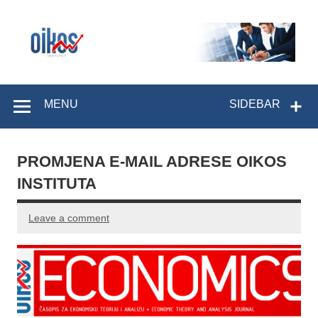
Skip
to
content
OIKOS Institut
MENU
SIDEBAR
PROMJENA E-MAIL ADRESE OIKOS
INSTITUTA
Leave a comment